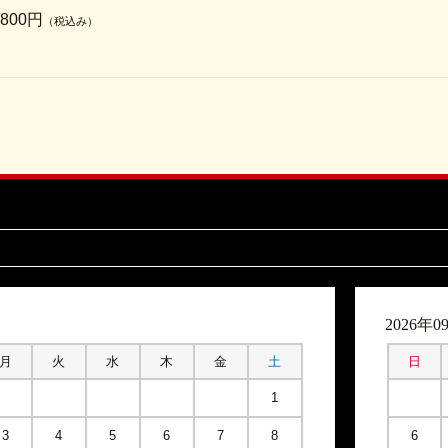
,800円
（税込み）
月
2026年0
月
火
水
木
金
土
日
1
3
4
5
6
7
8
6