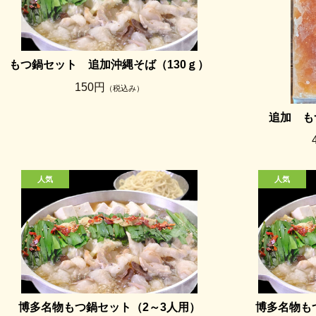
もつ鍋セット 追加沖縄そば（130ｇ）
150円
（税込み）
追加 も
博多名物もつ鍋セット（2～3人用）
博多名物も