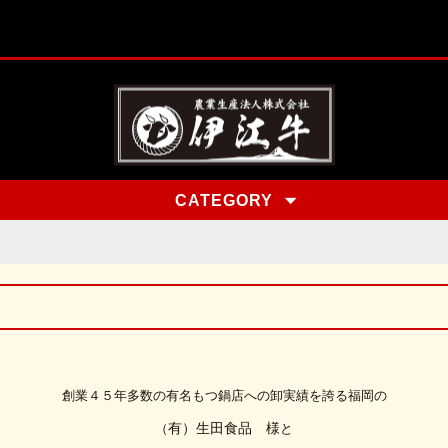
CATEGORY
創業４５年多数の有名もつ鍋店への卸実績を誇る福岡の
（
有）生田食品 様
と