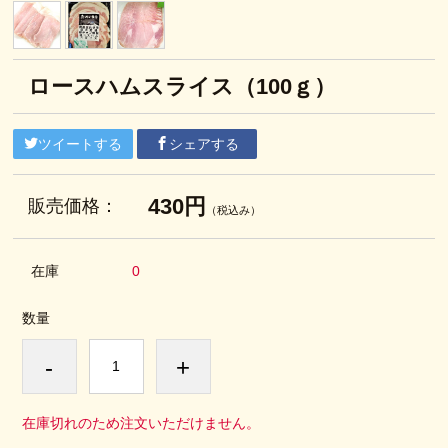
ロースハムスライス（100ｇ）
ツイートする
シェアする
430円
販売価格：
（税込み）
在庫
0
数量
-
+
在庫切れのため注文いただけません。