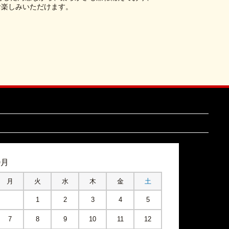
お楽しみいただけます。
9月
月
火
水
木
金
土
1
2
3
4
5
7
8
9
10
11
12