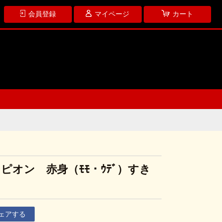
会員登録
マイページ
カート
ピオン 赤身（ﾓﾓ・ｳﾃﾞ）すき
ェアする