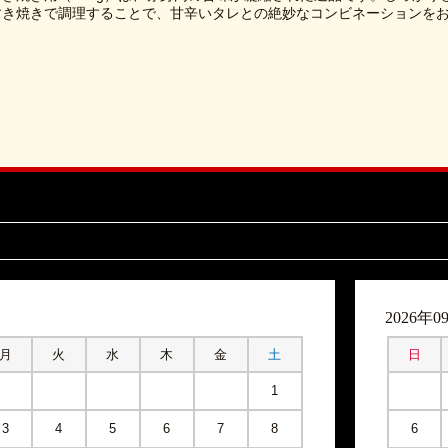
すき焼きで調理することで、甘辛いタレとの絶妙なコンビネーションを
月
2026年0
月
火
水
木
金
土
日
1
3
4
5
6
7
8
6