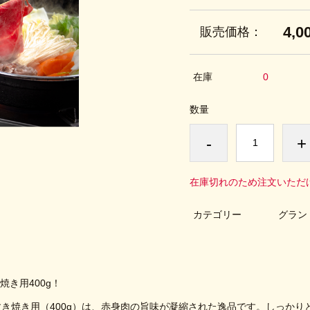
4,0
販売価格：
在庫
0
数量
-
+
在庫切れのため注文いただ
カテゴリー
グラン
き用400g！
き焼き用（400g）は、赤身肉の旨味が凝縮された逸品です。しっかり