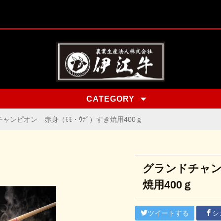
CATEGORY
ャンピオン 赤身（ﾓﾓ・ｳﾃﾞ）すき焼用400ｇ
グランドチャン
焼用400ｇ
ツイートする
シ